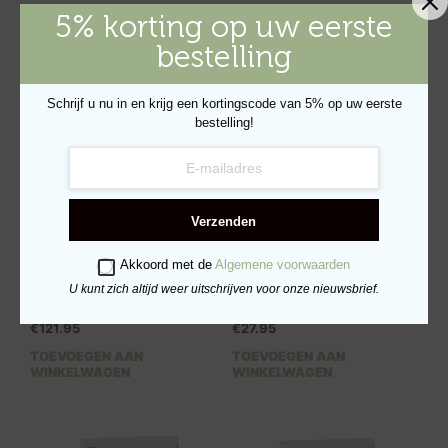
5% korting op uw eerste
bestelling
Schrijf u nu in en krijg een kortingscode van 5% op uw eerste
bestelling!
Verzenden
Akkoord met de
Algemene voorwaarden
Verse Zalm &
Verse Kip & Ginseng
U kunt zich altijd weer uitschrijven voor onze nieuwsbrief.
Leliewortel Adult – 10kg
Adult Small – 2kg
€
121.95
€
27.95
TOEVOEGEN AAN
TOEVOEGEN AAN
WINKELWAGEN
WINKELWAGEN