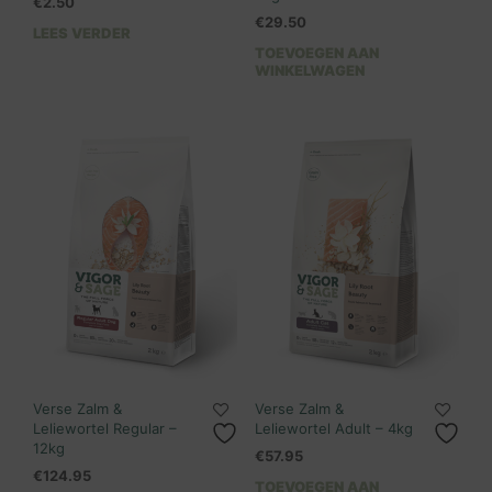
€
2.50
€
29.50
LEES VERDER
TOEVOEGEN AAN
WINKELWAGEN
Verse Zalm &
Verse Zalm &
Leliewortel Regular –
Leliewortel Adult – 4kg
12kg
€
57.95
€
124.95
TOEVOEGEN AAN