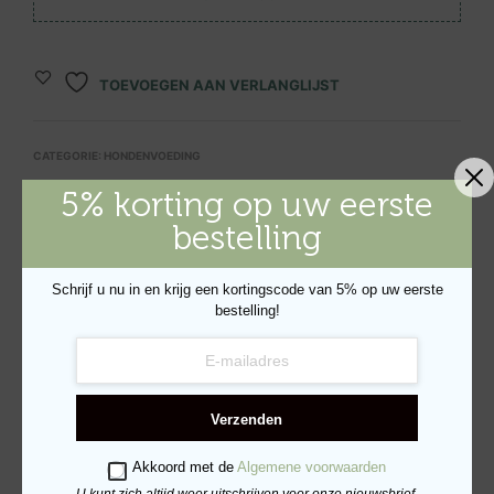
TOEVOEGEN AAN VERLANGLIJST
CATEGORIE:
HONDENVOEDING
5% korting op uw eerste
bestelling
BESCHRIJVING
EXTRA INFORMATIE
Schrijf u nu in en krijg een kortingscode van 5% op uw eerste
bestelling!
Verzenden
Vers ontbeend kalkoenspiervlees
Akkoord met de
Algemene voorwaarden