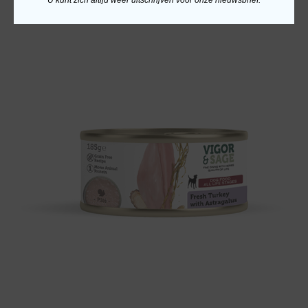
U kunt zich altijd weer uitschrijven voor onze nieuwsbrief.
Rijk aan proteïne, arm aan vet, voor een ideale conditie.