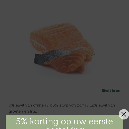
Eiwit bron
0% eiwit van granen / 88% eiwit van zalm / 12% eiwit van
groeten en fruit
5% korting op uw eerste