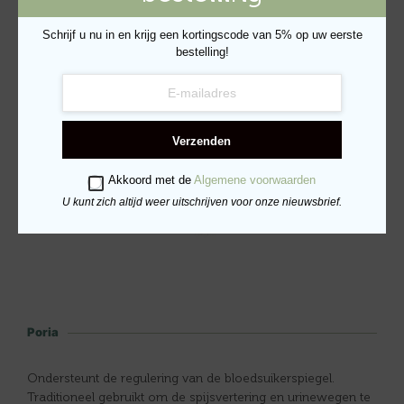
Schrijf u nu in en krijg een kortingscode van 5% op uw eerste
Ginseng
bestelling!
Ondersteunt het immuunsysteem. Helpt vrije radicalen te
verminderen.
Verzenden
Akkoord met de
Algemene voorwaarden
U kunt zich altijd weer uitschrijven voor onze nieuwsbrief.
Poria
Ondersteunt de regulering van de bloedsuikerspiegel.
Traditioneel gebruikt om de spijsvertering en urinewegen te