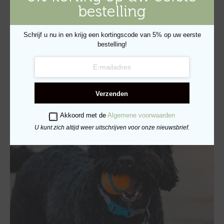
by
TEAM VIGOR & SAGE
on
29 AUGUSTUS 2023
bestelling
Wie zich een beetje verdiept in de wereld van katten of
hondenvoer weet dat de…
Schrijf u nu in en krijg een kortingscode van 5% op uw eerste
bestelling!
CONTINUE READING
Verzenden
Akkoord met de
Algemene voorwaarden
U kunt zich altijd weer uitschrijven voor onze nieuwsbrief.