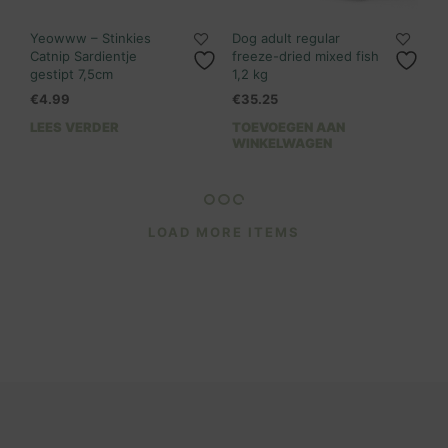
Yeowww – Stinkies
Dog adult regular
Catnip Sardientje
freeze-dried mixed fish
gestipt 7,5cm
1,2 kg
€
4.99
€
35.25
LEES VERDER
TOEVOEGEN AAN
WINKELWAGEN
LOAD MORE ITEMS