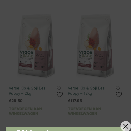
Verse Kip & Goji Bes
Verse Kip & Goji Bes
Puppy – 2kg
Puppy – 12kg
€
29.50
€
117.95
TOEVOEGEN AAN
TOEVOEGEN AAN
WINKELWAGEN
WINKELWAGEN