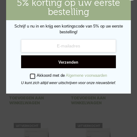
5% korting op uw eerste
bestelling
Schrijf u nu in en krijg een kortingscode van 5% op uw eerste
bestelling!
Verzenden
Akkoord met de
Algemene voorwaarden
Verse Kalkoen e&
Verse Kalkoen &
Lotusblad Adult – 2kg
Lotusblad Adult – 12kg
U kunt zich altijd weer uitschrijven voor onze nieuwsbrief.
€
28.95
€
114.95
TOEVOEGEN AAN
TOEVOEGEN AAN
WINKELWAGEN
WINKELWAGEN
UITVERKOCHT
UITVERKOCHT