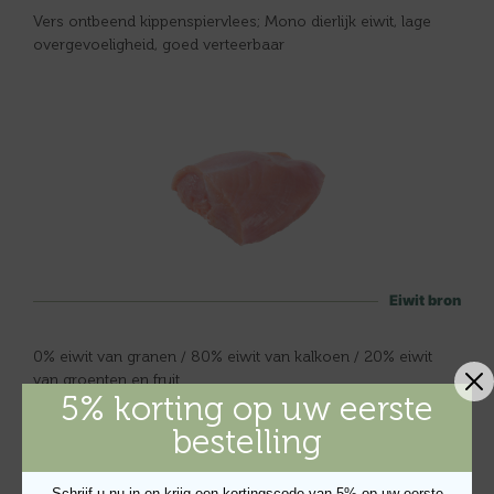
Vers ontbeend kippenspiervlees; Mono dierlijk eiwit, lage
overgevoeligheid, goed verteerbaar
Eiwit bron
0% eiwit van granen / 80% eiwit van kalkoen / 20% eiwit
van groenten en fruit
5% korting op uw eerste
bestelling
Astragalus
Schrijf u nu in en krijg een kortingscode van 5% op uw eerste