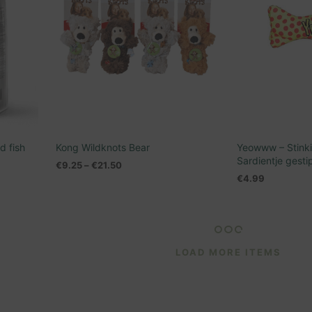
d fish
Kong Wildknots Bear
Yeowww – Stinki
Sardientje gesti
€
9.25
–
€
21.50
€
4.99
OPTIES SELECTEREN
WAGEN
LEES VERDER
LOAD MORE ITEMS