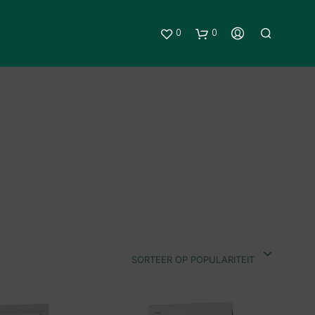
0
0
G
E
E
SORTEER OP POPULARITEIT
N
P
R
O