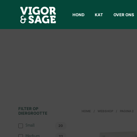
HOND
KAT
OVER ONS
FILTER OP
HOME
/
WEBSHOP
/
PAGINA 2
DIERGROOTTE
Small
20
Medium
22