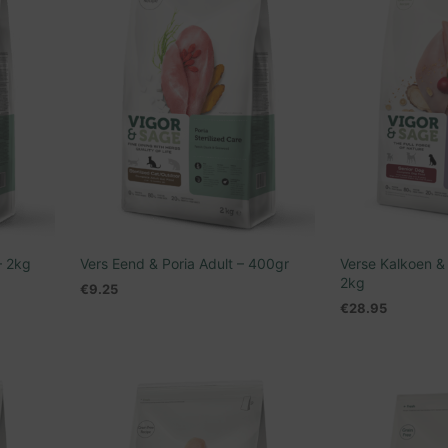
– 2kg
Vers Eend & Poria Adult – 400gr
Verse Kalkoen &
2kg
€
9.25
€
28.95
LEES VERDER
TOEVOEGEN AA