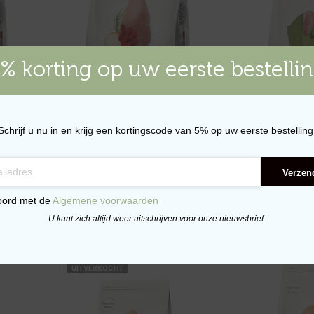
% korting op uw eerste bestelli
Schrijf u nu in en krijg een kortingscode van 5% op uw eerste bestelling
 – 2kg
Verse Kip & Goji Bes Puppy – 12kg
Verse Kalkoen e
Verzen
2kg
€
117.95
oord met de
Algemene voorwaarden
€
28.95
WAGEN
TOEVOEGEN AAN WINKELWAGEN
U kunt zich altijd weer uitschrijven voor onze nieuwsbrief.
TOEVOEGEN AA
UITVERKOCHT