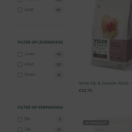
Large
20
FILTER OP LEVENSFASE
Junior
10
Adult
25
Senior
12
Verse Kip & Zeewier Adult 
€
32.75
TOEVOEGEN AAN WINKEL
FILTER OP VERPAKKING
Blik
5
UITVERKOCHT
Zak
31