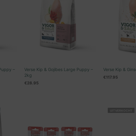
 Puppy –
Verse Kip & Gojibes Large Puppy –
Verse Kip & Gin
2kg
€
117.95
€
28.95
TOEVOEGEN AA
LEES VERDER
UITVERKOCHT