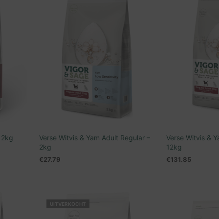
– 2kg
Verse Witvis & Yam Adult Regular –
Verse Witvis & Y
2kg
12kg
€
27.79
€
131.85
WAGEN
TOEVOEGEN AAN WINKELWAGEN
TOEVOEGEN AA
UITVERKOCHT