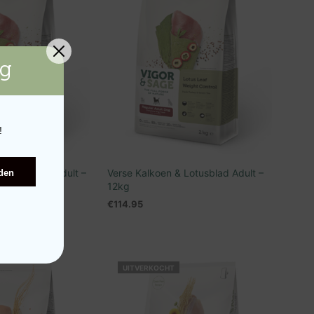
ng
!
& Lotusblad Adult –
Verse Kalkoen & Lotusblad Adult –
den
12kg
€
114.95
N WINKELWAGEN
TOEVOEGEN AAN WINKELWAGEN
UITVERKOCHT