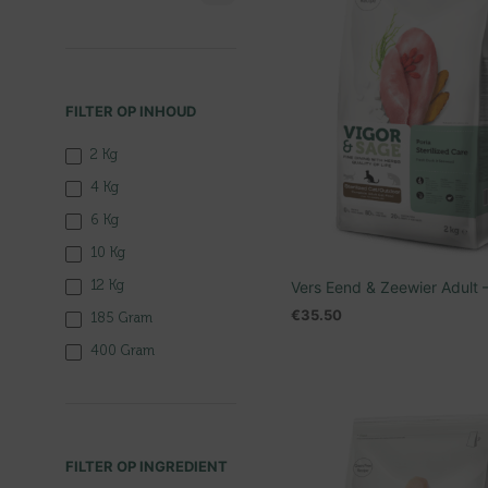
FILTER OP INHOUD
2 Kg
4 Kg
6 Kg
10 Kg
Vers Eend & Zeewier Adult 
12 Kg
€
35.50
185 Gram
LEES VERDER
400 Gram
FILTER OP INGREDIENT