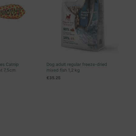
es Catnip
Dog adult regular freeze-dried
pt 7,5cm
mixed fish 1,2 kg
€
35.25
TOEVOEGEN AAN WINKELWAGEN