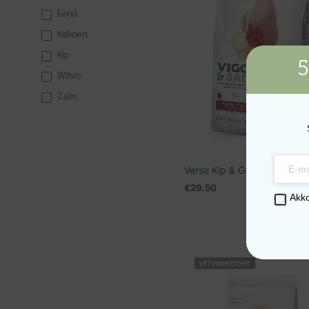
Eend
Kalkoen
Kip
5
Witvis
Zalm
Verse Kip & Goji Bes Puppy
€
29.50
Akk
TOEVOEGEN AAN WINKEL
UITVERKOCHT