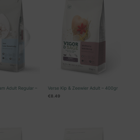
D
U
C
T
E
N
I
N
D
E
W
I
N
K
E
am Adult Regular –
Verse Kip & Zeewier Adult – 400gr
L
€
8.49
W
A
TOEVOEGEN AAN WINKELWAGEN
G
N WINKELWAGEN
E
N
.