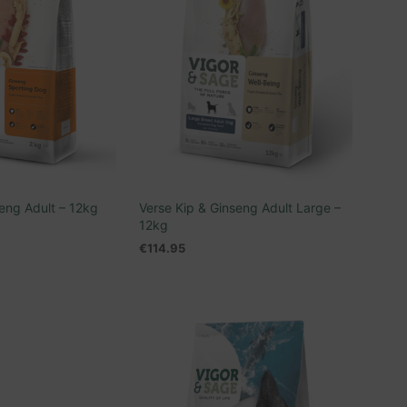
seng Adult – 12kg
Verse Kip & Ginseng Adult Large –
12kg
€
114.95
N WINKELWAGEN
LEES VERDER