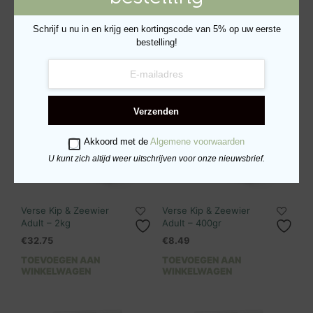
Schrijf u nu in en krijg een kortingscode van 5% op uw eerste
bestelling!
Verzenden
Akkoord met de
Algemene voorwaarden
U kunt zich altijd weer uitschrijven voor onze nieuwsbrief.
Verse Kip & Zeewier
Verse Kip & Zeewier
Adult – 2kg
Adult – 400gr
€
32.75
€
8.49
TOEVOEGEN AAN
TOEVOEGEN AAN
WINKELWAGEN
WINKELWAGEN