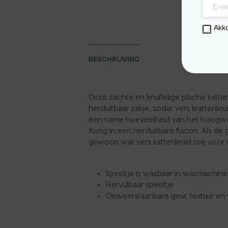
Akk
BESCHRIJVING
Deze zachte en knuffelige pluche katt
hersluitbaar zakje, zodat vers krattenkru
een ruime hoeveelheid van het hoogwa
Kong in een hersluitbare flacon. Als de
gewoon wat vers kattenkruid toe voor 
Speeltje is wasbaar in wasmachine
Hervulbaar speeltje
Onweerstaanbare geur, textuur en