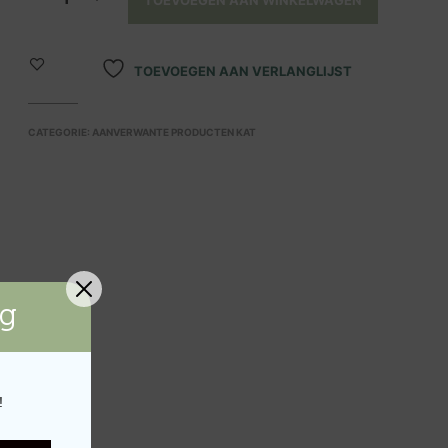
TOEVOEGEN AAN WINKELWAGEN
D
U
C
T
TOEVOEGEN AAN VERLANGLIJST
E
N
I
CATEGORIE:
AANVERWANTE PRODUCTEN KAT
N
D
E
W
I
N
K
E
L
W
ng
A
G
E
N
!
.