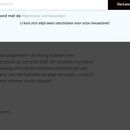
Verzen
oord met de
Algemene voorwaarden
U kunt zich altijd weer uitschrijven voor onze nieuwsbrief.
enkruidspeeltjes van Kong hebben een
id goed op zijn plek blijft. De speeltjes bevatten
ardige Noord-Amerikaanse kattenkruid van
 geur van het kattenkruid gaat vervagen, voeg je
een nieuwe ronde plezier!
 vorm