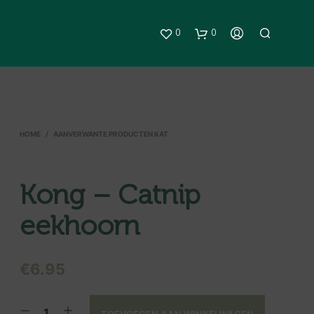
0
0
HOME
/
AANVERWANTE PRODUCTEN KAT
Kong – Catnip
eekhoorn
G
E
E
N
€
6.95
P
R
O