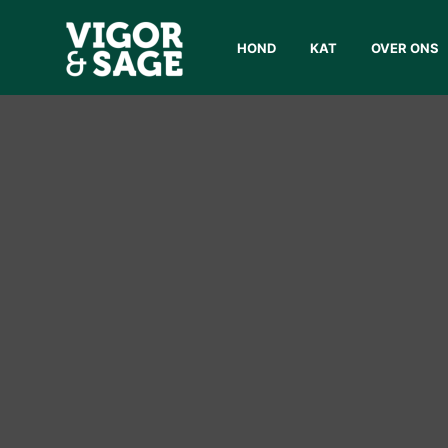
HOND
KAT
OVER ONS