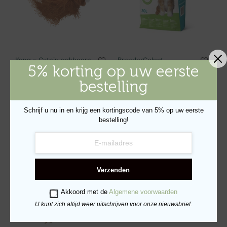
Kong – Catnip eekhoorn
BreederCelect
5% korting op uw eerste
kattenbakvulling
€
6.95
€
8.29
–
€
17.79
bestelling
TOEVOEGEN AAN
WINKELWAGEN
OPTIES SELECTEREN
Schrijf u nu in en krijg een kortingscode van 5% op uw eerste
bestelling!
UITVERKOCHT
Verzenden
Akkoord met de
Algemene voorwaarden
U kunt zich altijd weer uitschrijven voor onze nieuwsbrief.