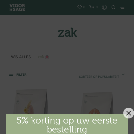
0
0
zak
WIS ALLES
zak
FILTER
SORTEER OP POPULARITEIT
5% korting op uw eerste
bestelling