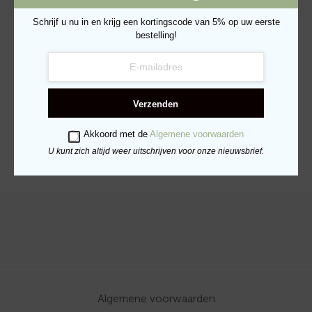
Schrijf u nu in en krijg een kortingscode van 5% op uw eerste
bestelling!
Verse Kip & Ginseng
Verse Zalm &
Adult Small – 6kg
Leliewortel – Adult
Small 6kg
€
69.95
Verzenden
€
75.50
TOEVOEGEN AAN
WINKELWAGEN
Akkoord met de
Algemene voorwaarden
TOEVOEGEN AAN
WINKELWAGEN
U kunt zich altijd weer uitschrijven voor onze nieuwsbrief.
Algemene voorwaarden