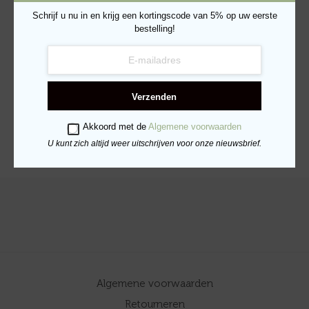
Schrijf u nu in en krijg een kortingscode van 5% op uw eerste
bestelling!
Verse Kip & Zeewier
Vers Eend & Poria Adult
Adult – 400gr
– 400gr
Verzenden
€
8.49
€
9.25
TOEVOEGEN AAN
LEES VERDER
Akkoord met de
Algemene voorwaarden
WINKELWAGEN
U kunt zich altijd weer uitschrijven voor onze nieuwsbrief.
Algemene voorwaarden
Retourneren