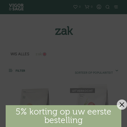
0
0
zak
WIS ALLES
zak
FILTER
SORTEER OP POPULARITEIT
UITVERKOCHT
5% korting op uw eerste
bestelling