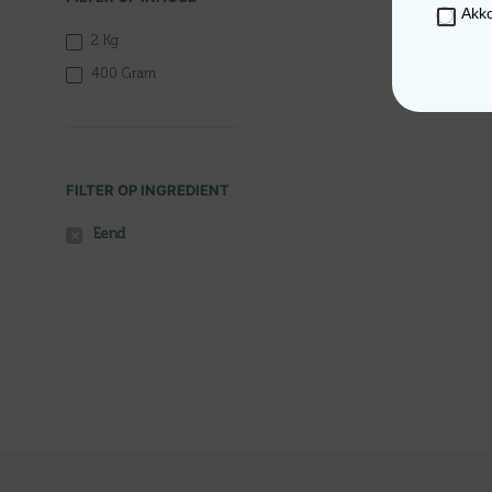
Akk
2 Kg
400 Gram
FILTER OP INGREDIENT
Eend