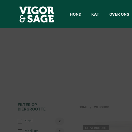
HOND
KAT
OVER ONS
FILTER OP
HOME
/
WEBSHOP
DIERGROOTTE
Small
2
UITVERKOCHT
Medium
2