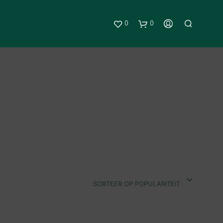
0
0
G
E
E
SORTEER OP POPULARITEIT
N
P
R
O