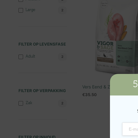
Large
2
FILTER OP LEVENSFASE
Adult
2
5
Vers Eend & Zeewier Adult 
FILTER OP VERPAKKING
€
35.50
LEES VERDER
Zak
2
FILTER OP INHOUD