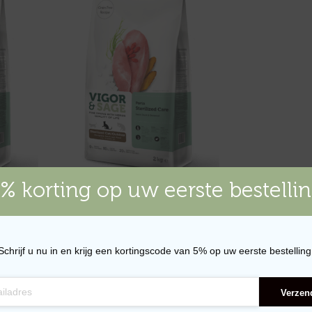
% korting op uw eerste bestelli
– 2kg
Vers Eend & Poria Adult – 400gr
€
9.25
LEES VERDER
Schrijf u nu in en krijg een kortingscode van 5% op uw eerste bestelling
Verzen