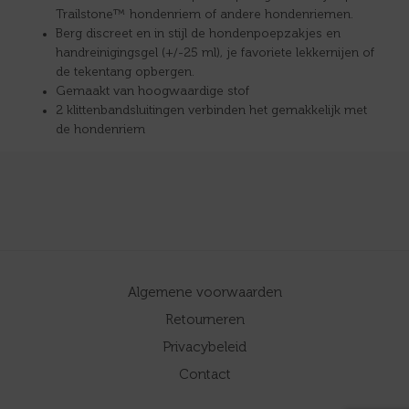
Trailstone™ hondenriem of andere hondenriemen.
Berg discreet en in stijl de hondenpoepzakjes en
handreinigingsgel (+/-25 ml), je favoriete lekkernijen of
de tekentang opbergen.
Gemaakt van hoogwaardige stof
2 klittenbandsluitingen verbinden het gemakkelijk met
de hondenriem
Algemene voorwaarden
Retourneren
Privacybeleid
Contact