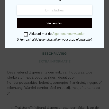
TOEVOEGEN AAN VERLANGLIJST
Verzenden
CATEGORIE:
AANVERWANTE PRODUCTEN HOND
Akkoord met de
Algemene voorwaarden
U kunt zich altijd weer uitschrijven voor onze nieuwsbrief.
BESCHRIJVING
EXTRA INFORMATIE
Deze leiband dispenser is gemaakt van hoogwaardige
sterke stof met 2 opbergvakjes, ideaal voor
hondenpoepzakjes, beloningssnoepjes, handreinigingsgel of
tekentang. Wandel comfortabel en in stijl met je hond naast
je.
Trailstone™ leiband dispenser past gemakkelijk op de