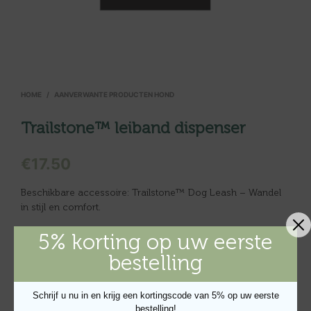
HOME
/
AANVERWANTE PRODUCTEN HOND
Trailstone™ leiband dispenser
€
17.50
Beschikbare accessoire: Trailstone™ Dog Leash – Wandel
in stijl en comfort.
5% korting op uw eerste
bestelling
Schrijf u nu in en krijg een kortingscode van 5% op uw eerste
UITVERKOCHT
bestelling!