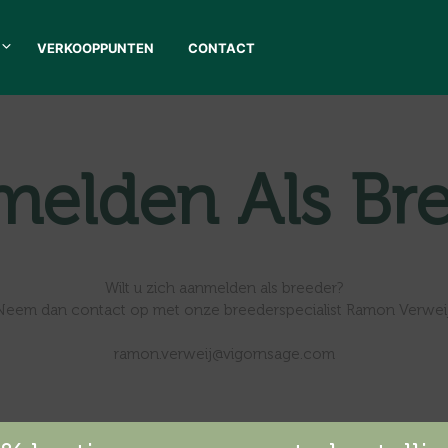
VERKOOPPUNTEN
CONTACT
elden Als Br
Wilt u zich aanmelden als breeder?
Neem dan contact op met onze breederspecialist Ramon Verweij
ramon.verweij@vigornsage.com