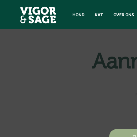
HOND
KAT
OVER ONS
Aanm