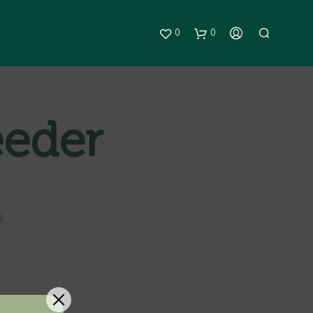
0
0
eeder
.
G
E
E
N
P
R
O