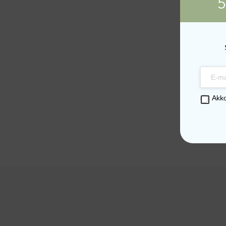
5
Akk