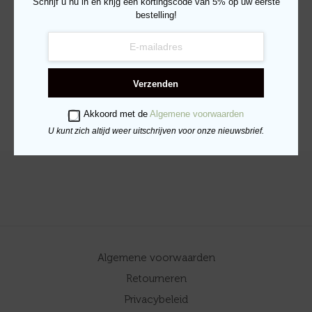
Schrijf u nu in en krijg een kortingscode van 5% op uw eerste
bestelling!
Vers Eend & Zeewier
Vers Eend & Poria Adult
Adult – 2kg
– 400gr
€
35.50
€
9.25
Verzenden
LEES VERDER
LEES VERDER
Akkoord met de
Algemene voorwaarden
U kunt zich altijd weer uitschrijven voor onze nieuwsbrief.
Algemene voorwaarden
Retourneren
Privacybeleid