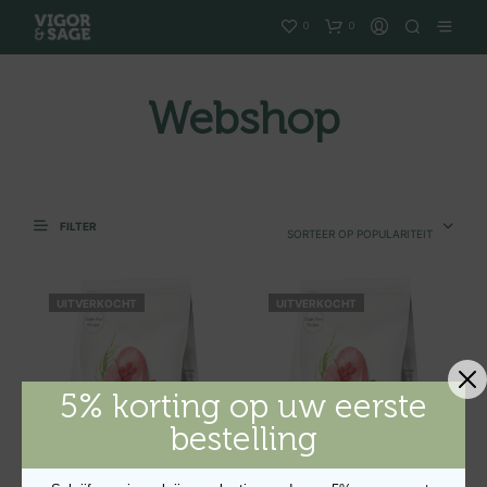
0
0
Webshop
FILTER
SORTEER OP POPULARITEIT
UITVERKOCHT
UITVERKOCHT
5% korting op uw eerste
bestelling