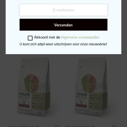
Verse Kalkoen &
Verse Kalkoen &
Zeewier Senior – 2kg
Zeewier Senior – 12kg
Verzenden
€
28.95
€
117.95
TOEVOEGEN AAN
TOEVOEGEN AAN
Akkoord met de
Algemene voorwaarden
WINKELWAGEN
WINKELWAGEN
U kunt zich altijd weer uitschrijven voor onze nieuwsbrief.
Verse Kalkoen e&
Verse Kalkoen &