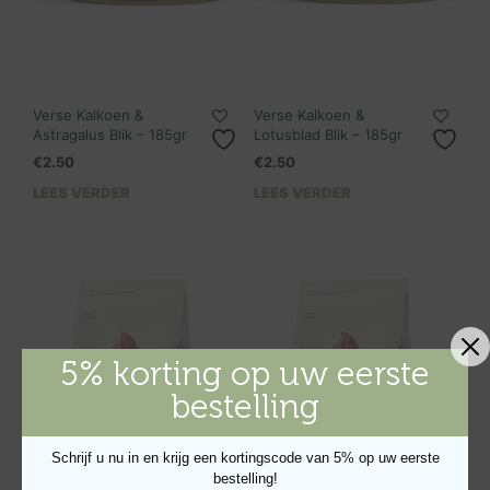
Verse Kalkoen &
Verse Kalkoen &
Astragalus Blik – 185gr
Lotusblad Blik – 185gr
€
2.50
€
2.50
LEES VERDER
LEES VERDER
5% korting op uw eerste
bestelling
Schrijf u nu in en krijg een kortingscode van 5% op uw eerste
bestelling!