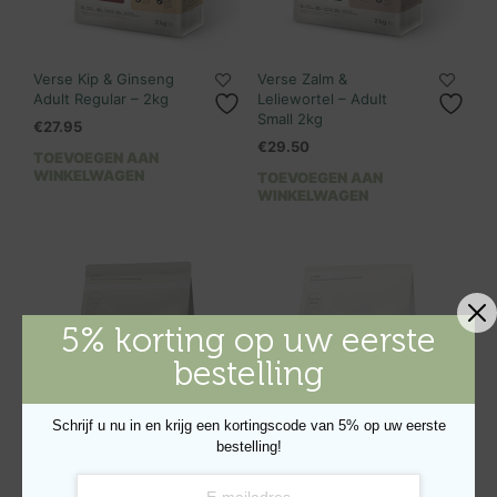
Verse Kip & Ginseng
Verse Zalm &
Adult Regular – 2kg
Leliewortel – Adult
Small 2kg
€
27.95
€
29.50
TOEVOEGEN AAN
WINKELWAGEN
TOEVOEGEN AAN
WINKELWAGEN
5% korting op uw eerste
bestelling
Schrijf u nu in en krijg een kortingscode van 5% op uw eerste
bestelling!