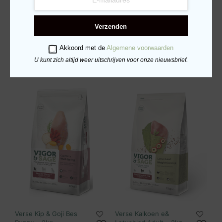
Verse Witvis & Yam
Verse Kalkoen &
Verzenden
Adult Regular – 2kg
Zeewier Senior – 2kg
€
27.79
€
28.95
Akkoord met de
Algemene voorwaarden
TOEVOEGEN AAN
TOEVOEGEN AAN
U kunt zich altijd weer uitschrijven voor onze nieuwsbrief.
WINKELWAGEN
WINKELWAGEN
Verse Kip & Goji Bes
Verse Kalkoen e&