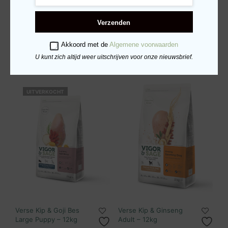
Verse Kip & Goji Bes
Verse Kalkoen &
Puppy – 12kg
Lotusblad Adult – 12kg
Verzenden
€
117.95
€
114.95
Akkoord met de
Algemene voorwaarden
TOEVOEGEN AAN
TOEVOEGEN AAN
WINKELWAGEN
WINKELWAGEN
U kunt zich altijd weer uitschrijven voor onze nieuwsbrief.
UITVERKOCHT
Verse Kip & Goji Bes
Verse Kip & Ginseng
Large Puppy – 12kg
Adult – 12kg