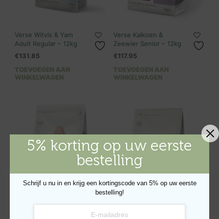
Verse Witvis & Yam
Verse Kalkoen &
Adult Regular – 12kg
Zeewier Senior – 12kg
€
131.85
€
117.95
TOEVOEGEN AAN
TOEVOEGEN AAN
WINKELWAGEN
WINKELWAGEN
5% korting op uw eerste
bestelling
Schrijf u nu in en krijg een kortingscode van 5% op uw eerste
bestelling!