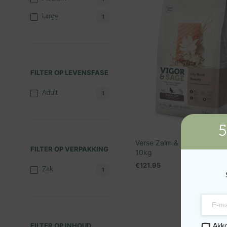
Large
1
FILTER OP LEVENSFASE
Adult
1
5
Verse Zalm & Leliewortel Ad
FILTER OP VERPAKKING
10kg
€
121.95
Zak
1
TOEVOEGEN AAN WINKEL
Akk
FILTER OP INHOUD