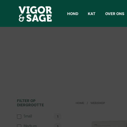
HOND
KAT
OVER ONS
FILTER OP
HOME
/
WEBSHOP
DIERGROOTTE
Small
1
Medium
1