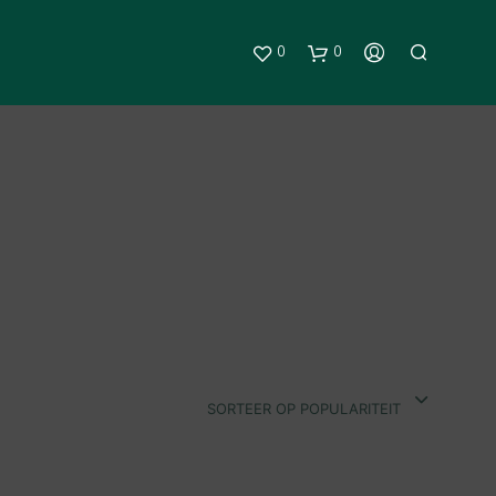
0
0
G
E
E
SORTEER OP POPULARITEIT
N
P
R
O