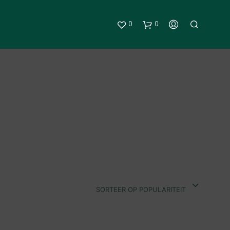
0
0
G
E
E
SORTEER OP POPULARITEIT
N
P
R
O