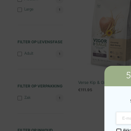
Large
1
FILTER OP LEVENSFASE
Adult
1
5
Verse Kip & Ginseng Adult 
FILTER OP VERPAKKING
€
111.95
TOEVOEGEN AAN WINKEL
Zak
1
Akk
FILTER OP INHOUD