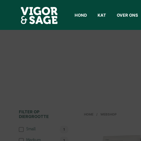
HOND
KAT
OVER ONS
FILTER OP
HOME
/
WEBSHOP
DIERGROOTTE
Small
1
Medium
1