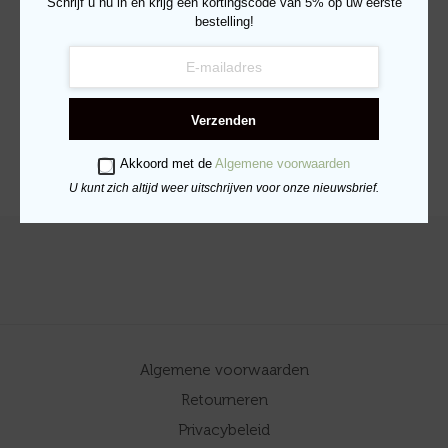
Schrijf u nu in en krijg een kortingscode van 5% op uw eerste
bestelling!
Verse Kip & Ginseng
Adult Small – 6kg
€
69.95
Verzenden
TOEVOEGEN AAN
WINKELWAGEN
Akkoord met de
Algemene voorwaarden
U kunt zich altijd weer uitschrijven voor onze nieuwsbrief.
Algemene voorwaarden
Retourneren
Privacybeleid