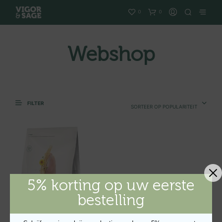
0
0
Webshop
FILTER
SORTEER OP POPULARITEIT
5% korting op uw eerste
bestelling