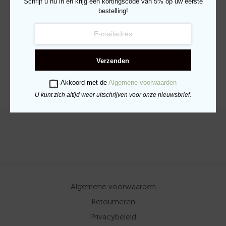
Schrijf u nu in en krijg een kortingscode van 5% op uw eerste
bestelling!
Verse Kip & Zeewier
Adult – 400gr
€
8.49
Verzenden
TOEVOEGEN AAN
WINKELWAGEN
Akkoord met de
Algemene voorwaarden
U kunt zich altijd weer uitschrijven voor onze nieuwsbrief.
Algemene voorwaarden
Retourneren
Privacybeleid