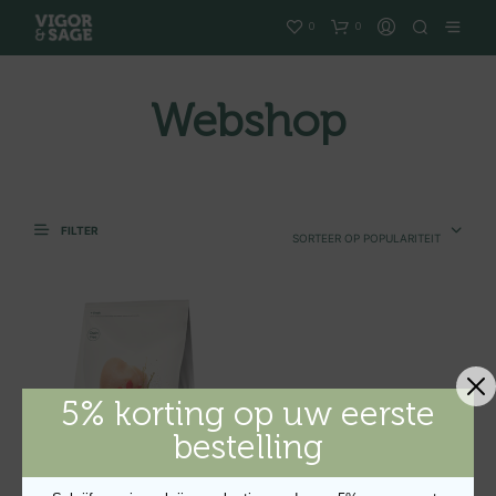
0
0
Webshop
FILTER
SORTEER OP POPULARITEIT
5% korting op uw eerste
bestelling