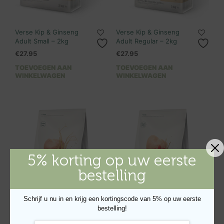
Verse Kip & Ginseng
Verse Kip & Ginseng
Adult Small – 2kg
Adult Regular – 2kg
€
27.95
€
27.95
TOEVOEGEN AAN
TOEVOEGEN AAN
WINKELWAGEN
WINKELWAGEN
5% korting op uw eerste
bestelling
Schrijf u nu in en krijg een kortingscode van 5% op uw eerste
bestelling!