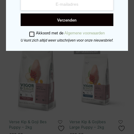
Verse Kip & Ginseng
Verse Kip & Zeewier
Adult – 2kg
Adult – 2kg
€
30.99
€
32.75
Verzenden
TOEVOEGEN AAN
TOEVOEGEN AAN
WINKELWAGEN
WINKELWAGEN
Akkoord met de
Algemene voorwaarden
U kunt zich altijd weer uitschrijven voor onze nieuwsbrief.
UITVERKOCHT
Verse Kip & Goji Bes
Verse Kip & Gojibes
Puppy – 2kg
Large Puppy – 2kg