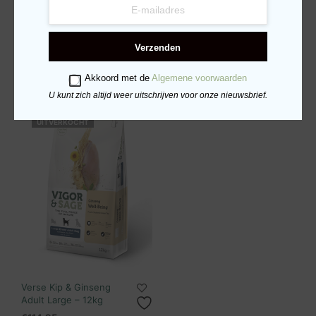
Verse Kip & Goji Bes
Verse Kip & Ginseng
Large Puppy – 12kg
Adult – 12kg
€
117.95
€
117.95
Verzenden
LEES VERDER
TOEVOEGEN AAN
WINKELWAGEN
Akkoord met de
Algemene voorwaarden
U kunt zich altijd weer uitschrijven voor onze nieuwsbrief.
UITVERKOCHT
Verse Kip & Ginseng
Adult Large – 12kg