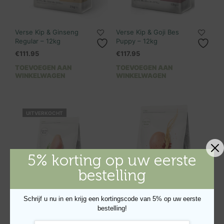
Verse Kip & Ginseng
Verse Kip & Goji Bes
Regular – 12kg
Puppy – 12kg
€
111.95
€
117.95
TOEVOEGEN AAN
TOEVOEGEN AAN
WINKELWAGEN
WINKELWAGEN
UITVERKOCHT
5% korting op uw eerste
bestelling
Schrijf u nu in en krijg een kortingscode van 5% op uw eerste
bestelling!